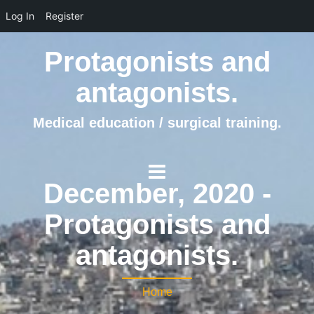
Log In
Register
Protagonists and
antagonists.
Medical education / surgical training.
December, 2020 -
Protagonists and
antagonists.
Home